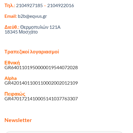
Τηλ.:
2104927185
–
2104922016
Email:
b2b@eqvus.gr
Διεύθ.:
Θερμοπυλών 121A
18345 Μοσχάτο
Τραπεζικοί λογαριασμοί
Εθνική
GR6401101950000019544072028
Alpha
GR4201401100110002002012109
Πειραιώς
GR4701721410005141037763307
Newsletter