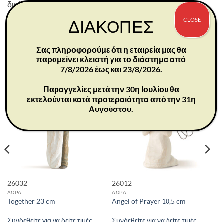
διαλύτες καθαρισμού.
Λεπτομέρειες προϊόντος:
CLOSE
ΔΙΑΚΟΠΕΣ
Διαστάσεις: 9,5×5,5×4,5 εκ
Σας πληροφορούμε ότι η εταιρεία μας θα
παραμείνει κλειστή για το διάστημα από
ΣΧΕΤΙΚΆ ΠΡΟΪΌΝΤΑ
7/8/2026 έως και 23/8/2026.
Παραγγελίες μετά την 30η Ιουλίου θα
εκτελούνται κατά προτεραιότητα από την 31η
Αυγούστου.
26032
26012
ΔΩΡΑ
ΔΩΡΑ
Together 23 cm
Angel of Prayer 10,5 cm
Συνδεθείτε για να δείτε τιμές
Συνδεθείτε για να δείτε τιμές