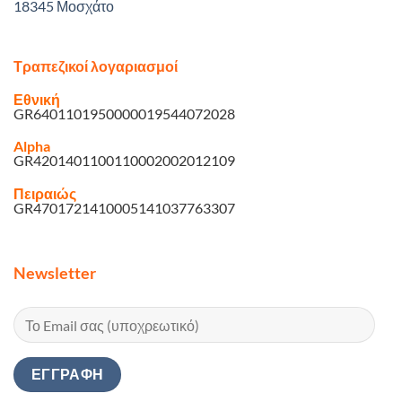
18345 Μοσχάτο
Τραπεζικοί λογαριασμοί
Εθνική
GR6401101950000019544072028
Alpha
GR4201401100110002002012109
Πειραιώς
GR4701721410005141037763307
Newsletter