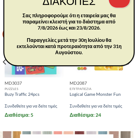
ΔΙΑΚΟΠΕΣ
ΣΧΕΤΙΚΆ ΠΡΟΪΌΝΤΑ
Σας πληροφορούμε ότι η εταιρεία μας θα
παραμείνει κλειστή για το διάστημα από
7/8/2026 έως και 23/8/2026.
-30%
-30%
Παραγγελίες μετά την 30η Ιουλίου θα
εκτελούνται κατά προτεραιότητα από την 31η
Αυγούστου.
MD3037
MD2087
PUZZLES
ΕΠΙΤΡΑΠΕΖΙΑ
Buzy Traffic 24pcs
Logical Game Monster Fun
Συνδεθείτε για να δείτε τιμές
Συνδεθείτε για να δείτε τιμές
Διαθέσιμα: 5
Διαθέσιμα: 24