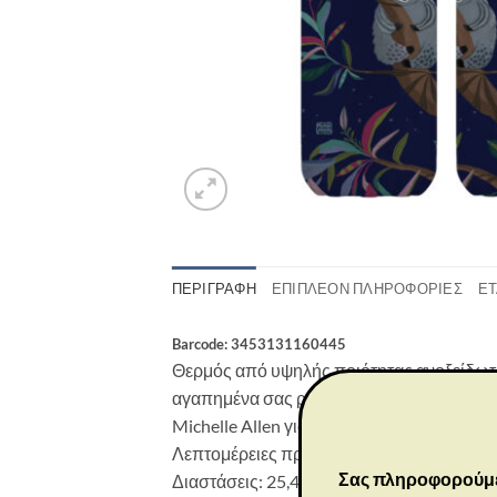
ΠΕΡΙΓΡΑΦΉ
ΕΠΙΠΛΈΟΝ ΠΛΗΡΟΦΟΡΊΕΣ
ΕΤ
Barcode: 3453131160445
Θερμός από υψηλής ποιότητας ανοξείδωτο 
αγαπημένα σας ροφήματα ζεστά ή κρύα για
Michelle Allen για τη συλλογή Allen Design
Λεπτομέρειες προϊόντος:
Σας πληροφορούμε ό
Διαστάσεις: 25,4×5 εκ