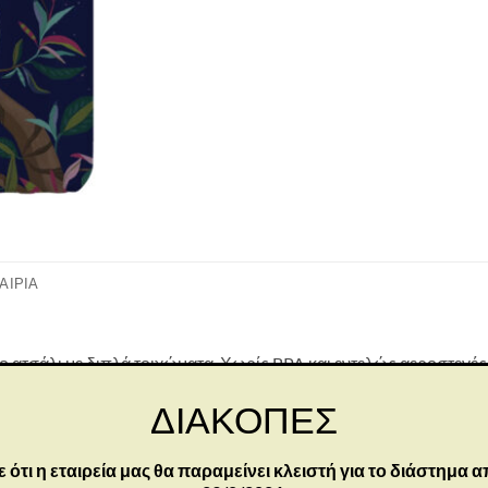
ΑΙΡΊΑ
ατσάλι με διπλά τοιχώματα. Χωρίς BPA και εντελώς αεροστεγές, 
 12-24 ώρες αντίστοιχα. Χωρητικότητα: 500 ml. Πρωτότυπο και 
ΔΙΑΚΟΠΕΣ
s.
τι η εταιρεία μας θα παραμείνει κλειστή για το διάστημα α