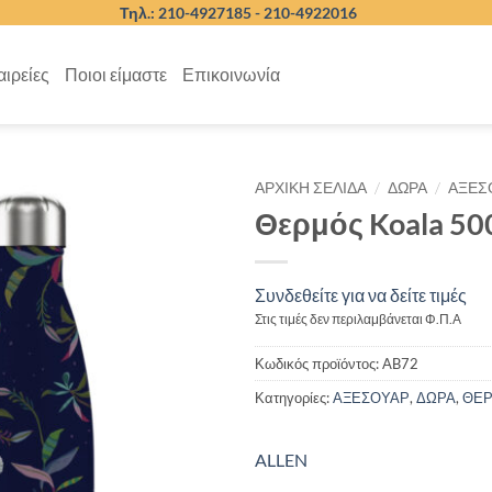
Τηλ.: 210-4927185 -
210-4922016
αιρείες
Ποιοι είμαστε
Επικοινωνία
/
/
ΑΡΧΙΚΉ ΣΕΛΊΔΑ
ΔΩΡΑ
ΑΞΕΣ
Θερμός Koala 500
Συνδεθείτε για να δείτε τιμές
Στις τιμές δεν περιλαμβάνεται Φ.Π.Α
Κωδικός προϊόντος:
AB72
Κατηγορίες:
ΑΞΕΣΟΥΑΡ
,
ΔΩΡΑ
,
ΘΕ
ALLEN