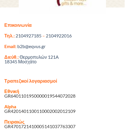
Επικοινωνία
Τηλ.:
2104927185
–
2104922016
Email:
b2b@eqvus.gr
Διεύθ.:
Θερμοπυλών 121A
18345 Μοσχάτο
Τραπεζικοί λογαριασμοί
Εθνική
GR6401101950000019544072028
Alpha
GR4201401100110002002012109
Πειραιώς
GR4701721410005141037763307