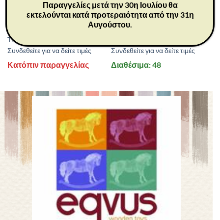
Παραγγελίες μετά την 30η Ιουλίου θα
εκτελούνται κατά προτεραιότητα από την 31η
26027
26121
Αυγούστου.
ΔΩΡΑ
ΔΩΡΑ
The Three Wise Men 22 cm
Promise 23 cm
Συνδεθείτε για να δείτε τιμές
Συνδεθείτε για να δείτε τιμές
Κατόπιν παραγγελίας
Διαθέσιμα: 48