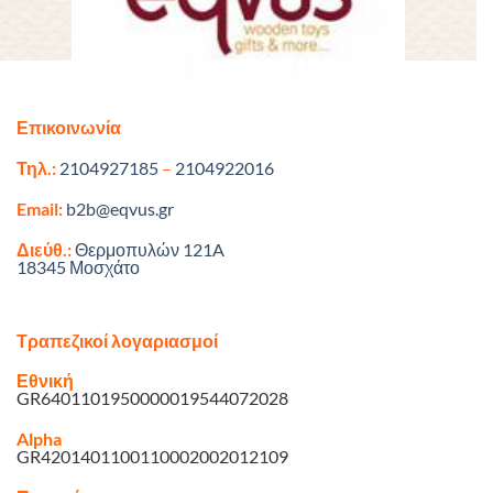
Επικοινωνία
Τηλ.:
2104927185
–
2104922016
Email:
b2b@eqvus.gr
Διεύθ.:
Θερμοπυλών 121A
18345 Μοσχάτο
Τραπεζικοί λογαριασμοί
Εθνική
GR6401101950000019544072028
Alpha
GR4201401100110002002012109