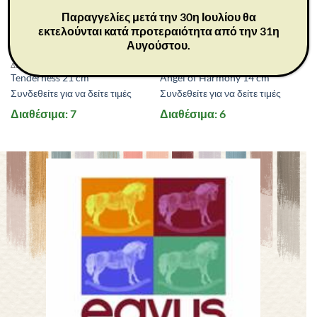
Παραγγελίες μετά την 30η Ιουλίου θα
εκτελούνται κατά προτεραιότητα από την 31η
Αυγούστου.
26073
26083
ΔΩΡΑ
ΔΩΡΑ
Tenderness 21 cm
Angel of Harmony 14 cm
Συνδεθείτε για να δείτε τιμές
Συνδεθείτε για να δείτε τιμές
Διαθέσιμα: 7
Διαθέσιμα: 6