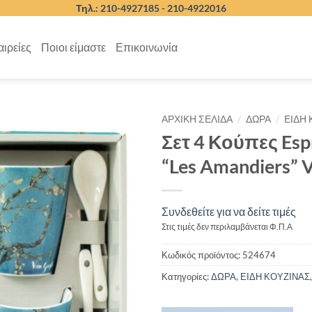
Τηλ.: 210-4927185 -
210-4922016
αιρείες
Ποιοι είμαστε
Επικοινωνία
/
/
ΑΡΧΙΚΉ ΣΕΛΊΔΑ
ΔΩΡΑ
ΕΙΔΗ
Σετ 4 Κούπες Es
“Les Amandiers” 
Συνδεθείτε για να δείτε τιμές
Στις τιμές δεν περιλαμβάνεται Φ.Π.Α
Κωδικός προϊόντος:
524674
Κατηγορίες:
ΔΩΡΑ
,
ΕΙΔΗ ΚΟΥΖΙΝΑΣ