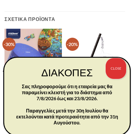
ΣΧΕΤΙΚΆ ΠΡΟΪΌΝΤΑ
-30%
-20%
CLOSE
ΔΙΑΚΟΠΕΣ
Σας πληροφορούμε ότι η εταιρεία μας θα
παραμείνει κλειστή για το διάστημα από
MD3075
525589
7/8/2026 έως και 23/8/2026.
PUZZLES
ΕΙΔΗ ΧΑΡΤΟΠΩΛΕΙΟΥ
Day Forest Puzzle 150pcs
Μολύβι “Classic” Petit Prince
Παραγγελίες μετά την 30η Ιουλίου θα
Συνδεθείτε για να δείτε τιμές
Συνδεθείτε για να δείτε τιμές
εκτελούνται κατά προτεραιότητα από την 31η
Αυγούστου.
Διαθέσιμα: 46
Διαθέσιμα: 25