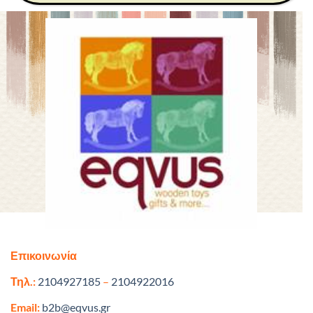
Επικοινωνία
Τηλ.:
2104927185
–
2104922016
Email:
b2b@eqvus.gr