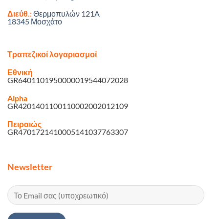
Διεύθ.:
Θερμοπυλών 121A
18345 Μοσχάτο
Τραπεζικοί λογαριασμοί
Εθνική
GR6401101950000019544072028
Alpha
GR4201401100110002002012109
Πειραιώς
GR4701721410005141037763307
Newsletter