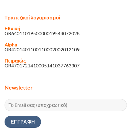
Τραπεζικοί λογαριασμοί
Εθνική
GR6401101950000019544072028
Alpha
GR4201401100110002002012109
Πειραιώς
GR4701721410005141037763307
Newsletter