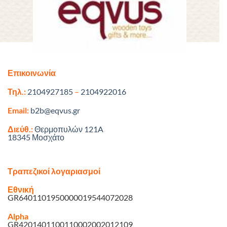
Επικοινωνία
Τηλ.:
2104927185
–
2104922016
Email:
b2b@eqvus.gr
Διεύθ.:
Θερμοπυλών 121A
18345 Μοσχάτο
Τραπεζικοί λογαριασμοί
Εθνική
GR6401101950000019544072028
Alpha
GR4201401100110002002012109