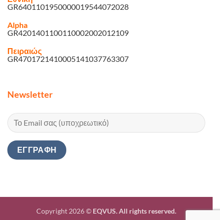
GR6401101950000019544072028
Alpha
GR4201401100110002002012109
Πειραιώς
GR4701721410005141037763307
Newsletter
Copyright 2026 ©
EQVUS. All rights reserved.