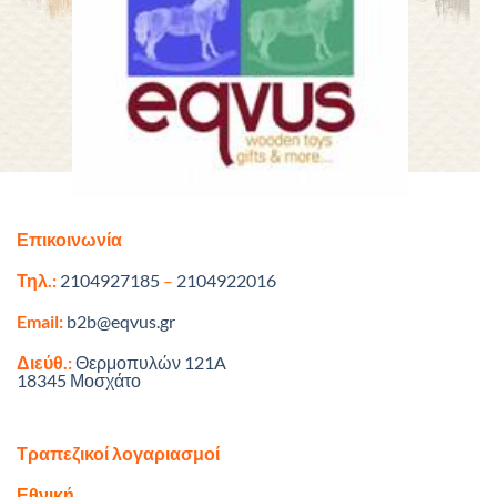
Επικοινωνία
Τηλ.:
2104927185
–
2104922016
Email:
b2b@eqvus.gr
Διεύθ.:
Θερμοπυλών 121A
18345 Μοσχάτο
Τραπεζικοί λογαριασμοί
Εθνική