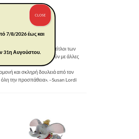
CLOSE
πό 7/8/2026 έως και
 και προσωπικοτήτων. Οι τίτλοι των
ην 31η Αυγούστου.
 μπορούν να ομαδοποιηθούν με άλλες
ομονή και σκληρή δουλειά από τον
 όλη την προσπάθεια». –Susan Lordi