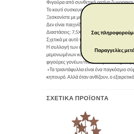
Φιγούρα από συνθετική ρητίνη ζωγραφισμ
Το κουτί συσκευασίας περιλαμβάνει κάρτα
Ξεσκονίστε με μαλακό πανί ή μαλακή βούρ
Δεν είναι παιχνίδι ή προϊόν για παιδιά. Πρ
Διαστάσεις: 7,5X5,5X4 εκ
Σας πληροφορούμε ό
Σχετικά με αυτό το κομμάτι
Η συλλογή των έξι παιδιών Roses in my G
Παραγγελίες μετά
μεμονωμένων κομματιών δηλώνουν καθολικ
φιγούρες γονέων/παιδιών για να δημιουργ
«Τα τριαντάφυλλα είναι ένα παγκόσμιο σύ
κηπουρό. Αλλά όταν ανθίζουν, ο εξαιρετι
ΣΧΕΤΙΚΆ ΠΡΟΪΌΝΤΑ