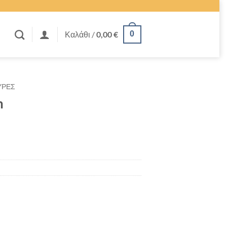
Καλάθι /
0,00
€
0
ΥΡΕΣ
m