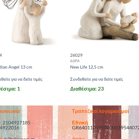
4
26029
ΔΩΡΑ
dian Angel 13 cm
New Life 12,5 cm
θείτε για να δείτε τιμές
Συνδεθείτε για να δείτε τιμές
έσιμα: 1
Διαθέσιμα: 23
κοινωνία
Τραπεζικοί λογαριασμοί
:
2104927185
–
Εθνική
4922016
GR640110195000001954407
l:
b2b@eqvus.gr
Alpha