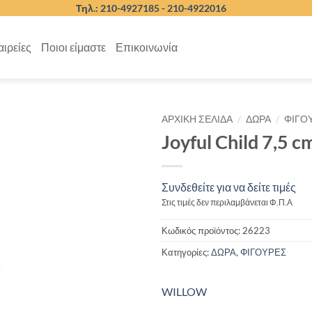
Τηλ.: 210-4927185 -
210-4922016
αιρείες
Ποιοι είμαστε
Επικοινωνία
/
/
ΑΡΧΙΚΉ ΣΕΛΊΔΑ
ΔΩΡΑ
ΦΙΓΟ
Joyful Child 7,5 c
Συνδεθείτε για να δείτε τιμές
Στις τιμές δεν περιλαμβάνεται Φ.Π.Α
Κωδικός προϊόντος:
26223
Κατηγορίες:
ΔΩΡΑ
,
ΦΙΓΟΥΡΕΣ
WILLOW