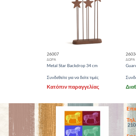
26007
2603
ΔΩΡΑ
ΔΩΡΑ
Metal Star Backdrop 34 cm
Guar
 δείτε τιμές
Συνδεθείτε για να δείτε τιμές
Συνδε
1
Κατόπιν παραγγελίας
Διαθ
Επι
Τηλ.
210
Emai