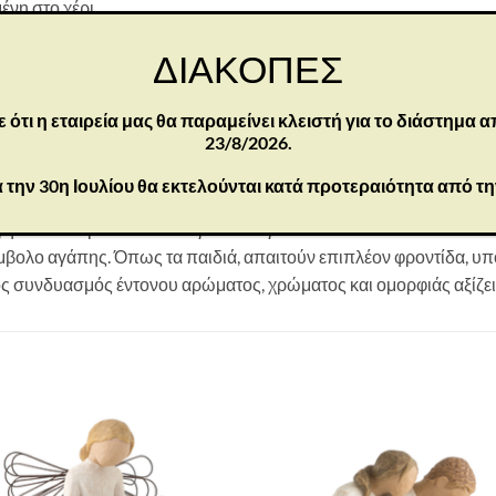
ένη στο χέρι
 για δώρο
ΔΙΑΚΟΠΕΣ
τσα. Αποφύγετε νερό ή διαλύτες καθαρισμού
οορίζεται μόνο για ενήλικες
τι η εταιρεία μας θα παραμείνει κλειστή για το διάστημα α
23/8/2026.
arden αντιπροσωπεύει αγόρια και κορίτσια διαφορετικών ηλικιών
 την 30η Ιουλίου θα εκτελούνται κατά προτεραιότητα από τ
ές ιδιότητες που επιθυμούμε για όλα τα παιδιά μας. Τα παιδιά
ήσουν ένα μοναδικό οικογενειακό γλυπτό.
μβολο αγάπης. Όπως τα παιδιά, απαιτούν επιπλέον φροντίδα, υπ
κός συνδυασμός έντονου αρώματος, χρώματος και ομορφιάς αξίζει