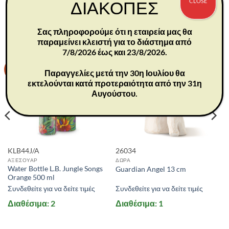
CLOSE
ΔΙΑΚΟΠΕΣ
ΣΧΕΤΙΚΆ ΠΡΟΪΌΝΤΑ
Σας πληροφορούμε ότι η εταιρεία μας θα
παραμείνει κλειστή για το διάστημα από
7/8/2026 έως και 23/8/2026.
-30%
Παραγγελίες μετά την 30η Ιουλίου θα
εκτελούνται κατά προτεραιότητα από την 31η
Αυγούστου.
KLB44J/A
26034
ΑΞΕΣΟΥΑΡ
ΔΩΡΑ
Water Bottle L.B. Jungle Songs
Guardian Angel 13 cm
Orange 500 ml
Συνδεθείτε για να δείτε τιμές
Συνδεθείτε για να δείτε τιμές
Διαθέσιμα: 2
Διαθέσιμα: 1