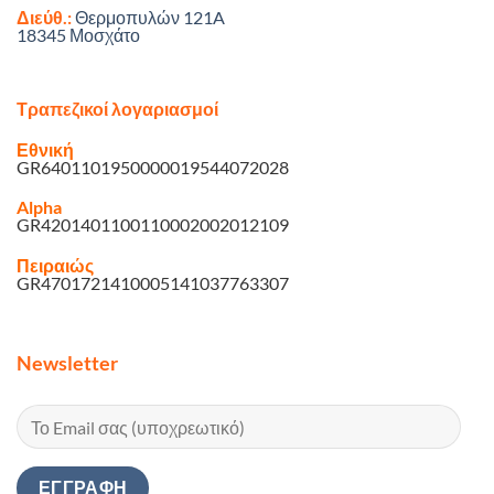
Διεύθ.:
Θερμοπυλών 121A
18345 Μοσχάτο
Τραπεζικοί λογαριασμοί
Εθνική
GR6401101950000019544072028
Alpha
GR4201401100110002002012109
Πειραιώς
GR4701721410005141037763307
Newsletter