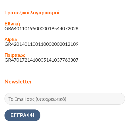
Τραπεζικοί λογαριασμοί
Εθνική
GR6401101950000019544072028
Alpha
GR4201401100110002002012109
Πειραιώς
GR4701721410005141037763307
Newsletter