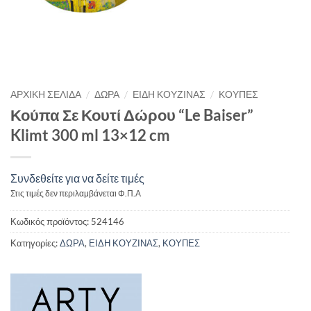
/
/
/
ΑΡΧΙΚΉ ΣΕΛΊΔΑ
ΔΩΡΑ
ΕΙΔΗ ΚΟΥΖΙΝΑΣ
ΚΟΥΠΕΣ
Κούπα Σε Κουτί Δώρου “Le Baiser”
Klimt 300 ml 13×12 cm
Συνδεθείτε για να δείτε τιμές
Στις τιμές δεν περιλαμβάνεται Φ.Π.Α
Κωδικός προϊόντος:
524146
Κατηγορίες:
ΔΩΡΑ
,
ΕΙΔΗ ΚΟΥΖΙΝΑΣ
,
ΚΟΥΠΕΣ